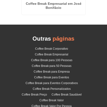
ak no
Coffee Break Empresarial em José
Kit L
Bonifácio
Outras
páginas
Coffee Break Corporativo
Coffee Break Empresarial
Coffee Break para 100 Pessoas
Coffee Break para 50 Pessoas
Coffee Break para Empresa
Coffee Break para Eventos
Coffee Break para Eventos Corporativos
Coffee Break Personalizados
Coffee Break Preço
Coffee Break Saudável
Coffee Break Valor
Coffee Break Valor Por Pessoa