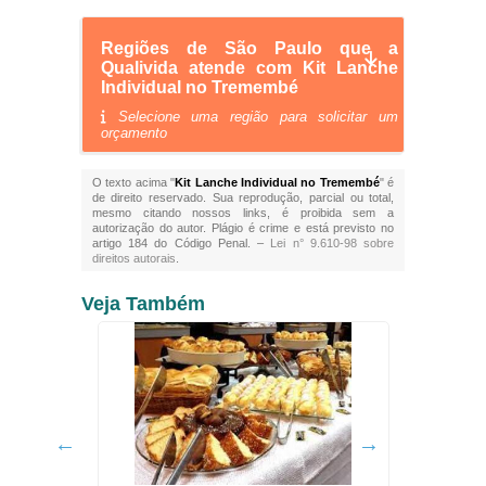
Regiões de São Paulo que a
Qualivida atende com Kit Lanche
Individual no Tremembé
Selecione uma região para solicitar um
orçamento
O texto acima "
Kit Lanche Individual no Tremembé
" é
de direito reservado. Sua reprodução, parcial ou total,
mesmo citando nossos links, é proibida sem a
autorização do autor. Plágio é crime e está previsto no
artigo 184 do Código Penal. –
Lei n° 9.610-98 sobre
direitos autorais
.
Veja Também