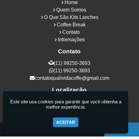
Home
Quem Somos
O Que São Kits Lanches
Coffee Break
Contato
Informações
Contato
(11) 99250-3693
(11) 99250-3693
contatoqualividacoffe@gmail.com
Localização
Rua Samurais, 27 - Vila Maria Alta - São
Este site usa cookies para garantir que você obtenha a
melhor experiência.
Paulo / SP - CEP: 02130-080
ACEITAR