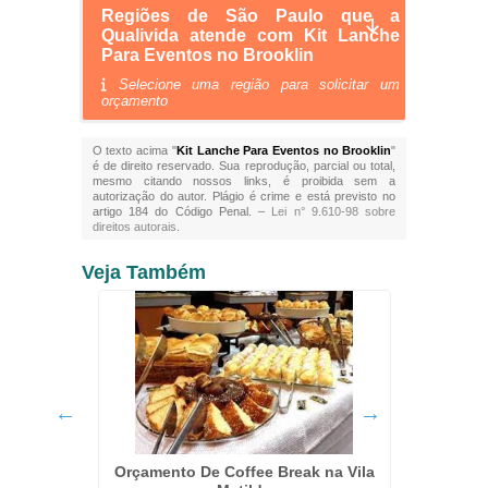
Regiões de São Paulo que a
Qualivida atende com Kit Lanche
Para Eventos no Brooklin
Selecione uma região para solicitar um
orçamento
O texto acima "
Kit Lanche Para Eventos no Brooklin
"
é de direito reservado. Sua reprodução, parcial ou total,
mesmo citando nossos links, é proibida sem a
autorização do autor. Plágio é crime e está previsto no
artigo 184 do Código Penal. –
Lei n° 9.610-98 sobre
direitos autorais
.
Veja Também
 Jardim
Orçamento De Coffee Break na Vila
Kit L