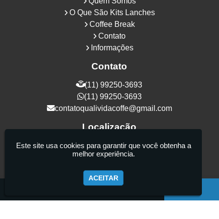
Quem Somos
O Que São Kits Lanches
Coffee Break
Contato
Informações
Contato
(11) 99250-3693
(11) 99250-3693
contatoqualividacoffe@gmail.com
Localização
Rua Samurais, 27 - Vila Maria Alta - São
Este site usa cookies para garantir que você obtenha a
melhor experiência.
Paulo / SP - CEP: 02130-080
ACEITAR