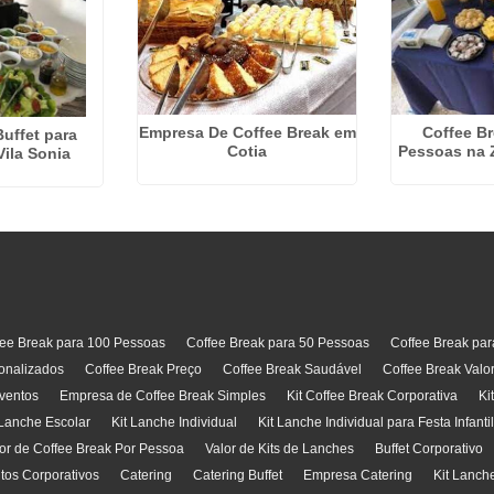
Empresa De Coffee Break em
Coffee Br
Buffet para
Cotia
Pessoas na 
Vila Sonia
fee Break para 100 Pessoas
Coffee Break para 50 Pessoas
Coffee Break pa
onalizados
Coffee Break Preço
Coffee Break Saudável
Coffee Break Valo
ventos
Empresa de Coffee Break Simples
Kit Coffee Break Corporativa
Ki
 Lanche Escolar
Kit Lanche Individual
Kit Lanche Individual para Festa Infanti
or de Coffee Break Por Pessoa
Valor de Kits de Lanches
Buffet Corporativo
ntos Corporativos
Catering
Catering Buffet
Empresa Catering
Kit Lanch