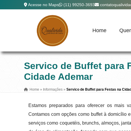
Acesse no Maps
(11) 99250-3693
contatoqualivid
Home
Que
Servico de Buffet para 
Cidade Ademar
Home
»
Informações
»
Servico de Buffet para Festas na Cid
Estamos preparados para oferecer os mais va
Contamos com opções como buffet à domicílio e c
serviços como coquetéis, brunchs, almoços, jant