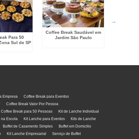
Coffee Break Saudável em
eak Para 50
Empresa De
Jardim São Paulo
Zona Sul de SP
J
ra Empresa
Coffee Break para Eventos
r
Coffee Break Valor Por Pessoa
t Coffee Break para 50 Pessoas
Kit de Lanche Individual
l na Escola
Kit Lanche para Eventos
Kits de Lanche
Buffet de Casamento Simples
Buffet em Domicilio
e
Kit Lanche Empresarial
Serviço de Buffet