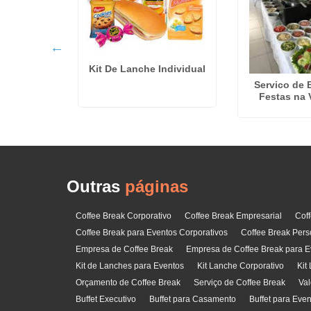
Kit De Lanche Individual
offee Break
Servico de 
eira
Festas na 
Outras
páginas
Coffee Break Corporativo
Coffee Break Empresarial
Cof
Coffee Break para Eventos Corporativos
Coffee Break Pers
Empresa de Coffee Break
Empresa de Coffee Break para E
Kit de Lanches para Eventos
Kit Lanche Corporativo
Kit
Orçamento de Coffee Break
Serviço de Coffee Break
Val
Buffet Executivo
Buffet para Casamento
Buffet para Eve