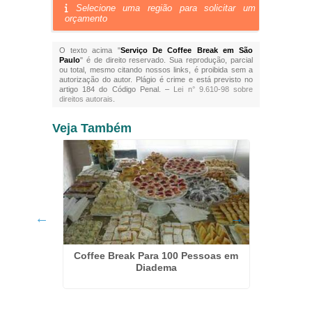
Selecione uma região para solicitar um
orçamento
O texto acima "
Serviço De Coffee Break em São
Paulo
" é de direito reservado. Sua reprodução, parcial
ou total, mesmo citando nossos links, é proibida sem a
autorização do autor. Plágio é crime e está previsto no
artigo 184 do Código Penal. –
Lei n° 9.610-98 sobre
direitos autorais
.
Veja Também
Itaquera
Coffee Break Para 100 Pessoas em
Kit L
Diadema