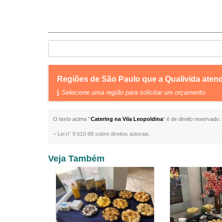
Regiões de São Paulo que a Qualivida aten
Selecione uma região para solicitar um orçamento
O texto acima "
Catering na Vila Leopoldina
" é de direito reservado
–
Lei n° 9.610-98 sobre direitos autorais
.
Veja Também