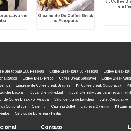
Kit Coffee Br
em Par
orporativo em
Orçamento De Coffee Break
tuba
no Aeroporto
fee Break para 100 Pessoas
Coffee Break para 50 Pessoas
Coffee Break pa
onalizados
Coffee Break Preço
Coffee Break Saudável
Coffee Break Valo
ventos
Empresa de Coffee Break Simples
Kit Coffee Break Corporativa
Ki
 Lanche Escolar
Kit Lanche Individual
Kit Lanche Individual para Festa Infanti
or de Coffee Break Por Pessoa
Valor de Kits de Lanches
Buffet Corporativo
ntos Corporativos
Catering
Catering Buffet
Empresa Catering
Kit Lanch
ventos
Servico de Buffet para Festas
ucional
Contato
L