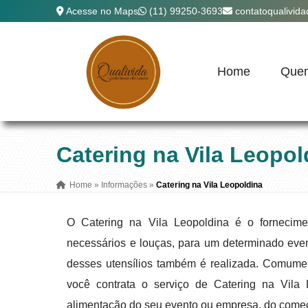
Acesse no Maps
(11) 99250-3693
contatoqualivid
Home
Que
Catering na Vila Leopol
Home
»
Informações
»
Catering na Vila Leopoldina
O Catering na Vila Leopoldina é o fornecime
necessários e louças, para um determinado even
desses utensílios também é realizada. Comumen
você contrata o serviço de Catering na Vila
alimentação do seu evento ou empresa, do começo