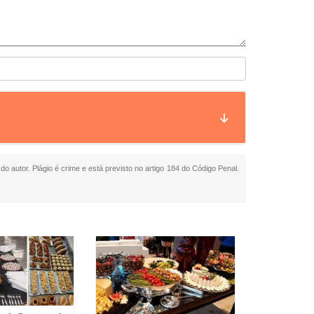
do autor. Plágio é crime e está previsto no artigo 184 do Código Penal.