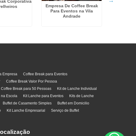
eak Corporativa
Empresa De Coffee Break
elheiros
Para Eventos na Vila
Coffee Br
Andrade
no
ra Empresa
Coffee Break para Eventos
r
Coffee Break Valor Por Pessoa
t Coffee Break para 50 Pessoas
Kit de Lanche Individual
l na Escola
Kit Lanche para Eventos
Kits de Lanche
Buffet de Casamento Simples
Buffet em Domicilio
e
Kit Lanche Empresarial
Serviço de Buffet
ocalização