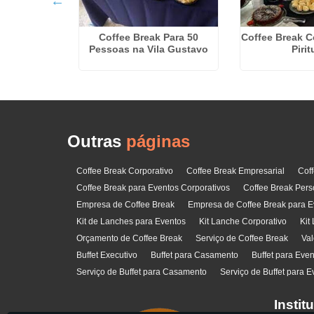
ee Break em
Coffee Break Para 50
Coffee Break C
 Serra
Pessoas na Vila Gustavo
Piri
Outras
páginas
Coffee Break Corporativo
Coffee Break Empresarial
Cof
Coffee Break para Eventos Corporativos
Coffee Break Pers
Empresa de Coffee Break
Empresa de Coffee Break para E
Kit de Lanches para Eventos
Kit Lanche Corporativo
Kit
Orçamento de Coffee Break
Serviço de Coffee Break
Val
Buffet Executivo
Buffet para Casamento
Buffet para Eve
Serviço de Buffet para Casamento
Serviço de Buffet para E
Instit