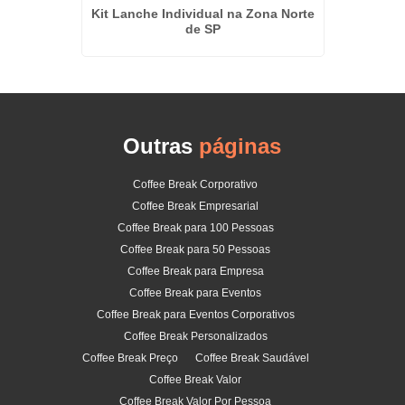
Kit Lanche Individual na Zona Norte
Coffee
de SP
Outras
páginas
Coffee Break Corporativo
Coffee Break Empresarial
Coffee Break para 100 Pessoas
Coffee Break para 50 Pessoas
Coffee Break para Empresa
Coffee Break para Eventos
Coffee Break para Eventos Corporativos
Coffee Break Personalizados
Coffee Break Preço
Coffee Break Saudável
Coffee Break Valor
Coffee Break Valor Por Pessoa