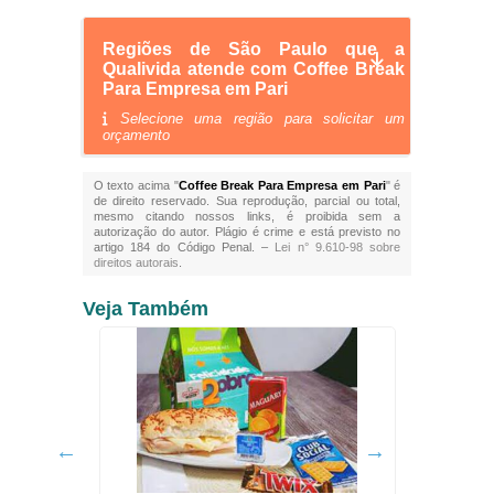
Regiões de São Paulo que a
Qualivida atende com Coffee Break
Para Empresa em Pari
Selecione uma região para solicitar um
orçamento
O texto acima "
Coffee Break Para Empresa em Pari
" é
de direito reservado. Sua reprodução, parcial ou total,
mesmo citando nossos links, é proibida sem a
autorização do autor. Plágio é crime e está previsto no
artigo 184 do Código Penal. –
Lei n° 9.610-98 sobre
direitos autorais
.
Veja Também
 Sonia