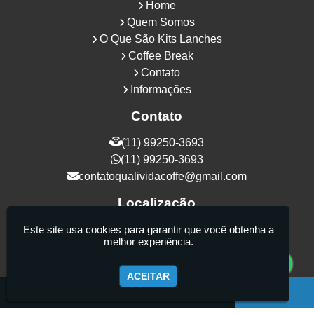
Home
Quem Somos
O Que São Kits Lanches
Coffee Break
Contato
Informações
Contato
(11) 99250-3693
(11) 99250-3693
contatoqualividacoffe@gmail.com
Localização
Rua Samurais, 27 - Vila Maria Alta - São
Este site usa cookies para garantir que você obtenha a
melhor experiência.
Paulo / SP - CEP: 02130-080
ACEITAR