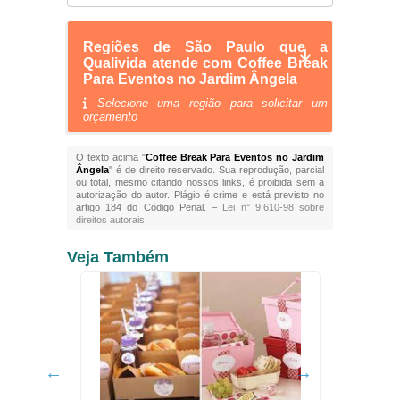
Regiões de São Paulo que a
Qualivida atende com Coffee Break
Para Eventos no Jardim Ângela
Selecione uma região para solicitar um
orçamento
O texto acima "
Coffee Break Para Eventos no Jardim
Ângela
" é de direito reservado. Sua reprodução, parcial
ou total, mesmo citando nossos links, é proibida sem a
autorização do autor. Plágio é crime e está previsto no
artigo 184 do Código Penal. –
Lei n° 9.610-98 sobre
direitos autorais
.
Veja Também