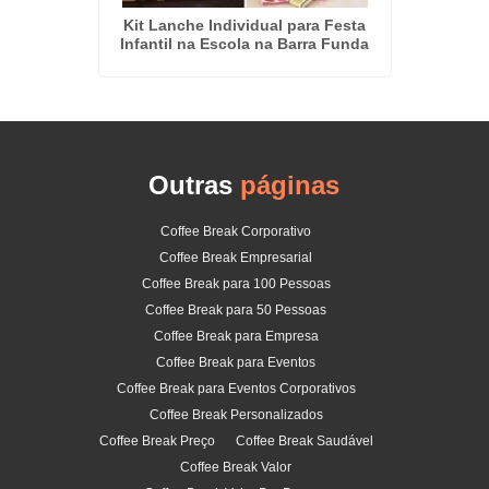
s na
Kit Lanche Individual para Festa
Buffe
Infantil na Escola na Barra Funda
Outras
páginas
Coffee Break Corporativo
Coffee Break Empresarial
Coffee Break para 100 Pessoas
Coffee Break para 50 Pessoas
Coffee Break para Empresa
Coffee Break para Eventos
Coffee Break para Eventos Corporativos
Coffee Break Personalizados
Coffee Break Preço
Coffee Break Saudável
Coffee Break Valor