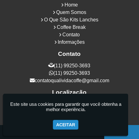
Home
Quem Somos
O Que São Kits Lanches
Coffee Break
Contato
Informações
Contato
(11) 99250-3693
(11) 99250-3693
contatoqualividacoffe@gmail.com
Localização
Rua Samurais, 27 - Vila Maria Alta - São
Este site usa cookies para garantir que você obtenha a
melhor experiência.
Paulo / SP - CEP: 02130-080
ACEITAR