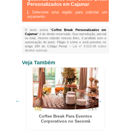
Personalizados em Cajamar
Selecione uma região para solicitar um
orçamento
O texto acima "
Coffee Break Personalizados em
Cajamar
" é de direito reservado. Sua reprodução, parcial
ou total, mesmo citando nossos links, é proibida sem a
autorização do autor. Plágio é crime e está previsto no
artigo 184 do Código Penal. –
Lei n° 9.610-98 sobre
direitos autorais
.
Veja Também
 em
Coffee Break Para Eventos
Kit La
Corporativos no Sacomã