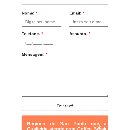
Nome:
*
Email:
*
Telefone:
*
Assunto:
*
Mensagem:
*
Enviar
Regiões de São Paulo que a
Qualivida atende com Coffee Break