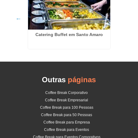
Catering Buffet em Santo Amaro
K
Outras
páginas
Coffee Break Corporativo
Coffee Break Empresarial
Coffee Break para 100 Pessoas
Coffee Break para 50 Pessoas
Coffee Break para Empresa
Coffee Break para Eventos
Coffee Break para Eventos Corporativos