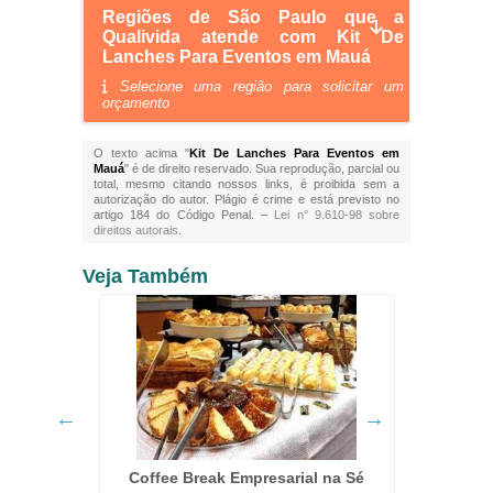
Regiões de São Paulo que a
Qualivida atende com Kit De
Lanches Para Eventos em Mauá
Selecione uma região para solicitar um
orçamento
O texto acima "
Kit De Lanches Para Eventos em
Mauá
" é de direito reservado. Sua reprodução, parcial ou
total, mesmo citando nossos links, é proibida sem a
autorização do autor. Plágio é crime e está previsto no
artigo 184 do Código Penal. –
Lei n° 9.610-98 sobre
direitos autorais
.
Veja Também
rmelino
Coffee Break Empresarial na Sé
Kit Co