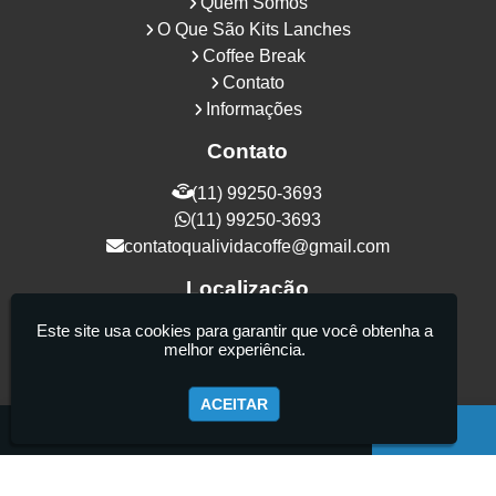
Quem Somos
O Que São Kits Lanches
Coffee Break
Contato
Informações
Contato
(11) 99250-3693
(11) 99250-3693
contatoqualividacoffe@gmail.com
Localização
Rua Samurais, 27 - Vila Maria Alta - São
Este site usa cookies para garantir que você obtenha a
melhor experiência.
Paulo / SP - CEP: 02130-080
ACEITAR