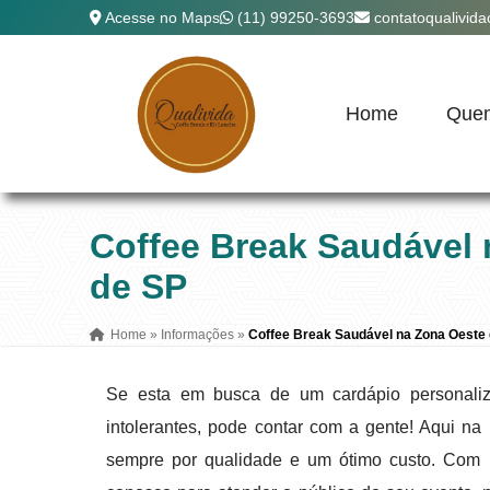
Acesse no Maps
(11) 99250-3693
contatoqualivid
Home
Que
Coffee Break Saudável
de SP
Home
»
Informações
»
Coffee Break Saudável na Zona Oeste
Se esta em busca de um cardápio personaliz
intolerantes, pode contar com a gente! Aqui na
sempre por qualidade e um ótimo custo. Com m