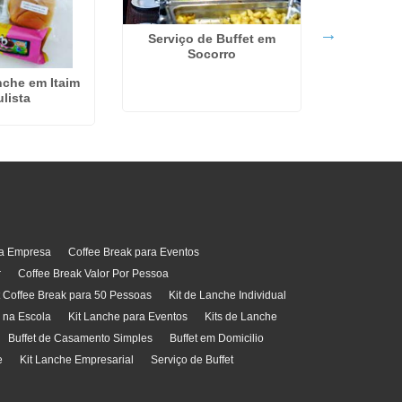
Serviço de Buffet em
Socorro
Kit Coffe
nche em Itaim
Pessoa
lista
ra Empresa
Coffee Break para Eventos
r
Coffee Break Valor Por Pessoa
t Coffee Break para 50 Pessoas
Kit de Lanche Individual
l na Escola
Kit Lanche para Eventos
Kits de Lanche
Buffet de Casamento Simples
Buffet em Domicilio
e
Kit Lanche Empresarial
Serviço de Buffet