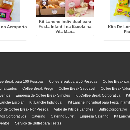
Kit Lanche Individual para
Festa Infantil na Escola na
 no Aeroporto
Kits De La
Vila Maria
Pau
fee Break para 100 Pessoas
Coffee Break para 50 Pessoas
Coffee Break pa
onalizados
Coffee Break Preço
Coffee Break Saudável
Coffee Break Valo
ventos
Empresa de Coffee Break Simples
Kit Coffee Break Corporativa
Ki
 Lanche Escolar
Kit Lanche Individual
Kit Lanche Individual para Festa Infanti
or de Coffee Break Por Pessoa
Valor de Kits de Lanches
Buffet Corporativo
ntos Corporativos
Catering
Catering Buffet
Empresa Catering
Kit Lanch
ventos
Servico de Buffet para Festas