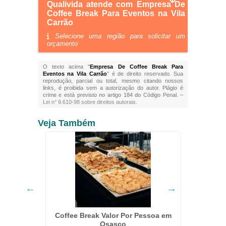
Qualivida atende com Empresa De
Coffee Break Para Eventos na Vila
Carrão
Selecione uma região para solicitar um
orçamento
O texto acima "
Empresa De Coffee Break Para
Eventos na Vila Carrão
" é de direito reservado. Sua
reprodução, parcial ou total, mesmo citando nossos
links, é proibida sem a autorização do autor. Plágio é
crime e está previsto no artigo 184 do Código Penal. –
Lei n° 9.610-98 sobre direitos autorais
.
Veja Também
o Brás
Coffee Break Valor Por Pessoa em
Cof
Osasco