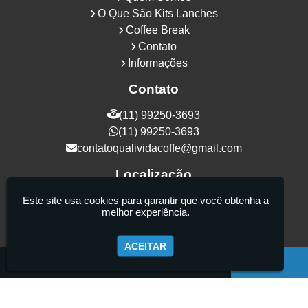
O Que São Kits Lanches
Coffee Break
Contato
Informações
Contato
(11) 99250-3693
(11) 99250-3693
contatoqualividacoffe@gmail.com
Localização
Rua Samurais, 27 - Vila Maria Alta - São
Este site usa cookies para garantir que você obtenha a
melhor experiência.
Paulo / SP - CEP: 02130-080
ACEITAR