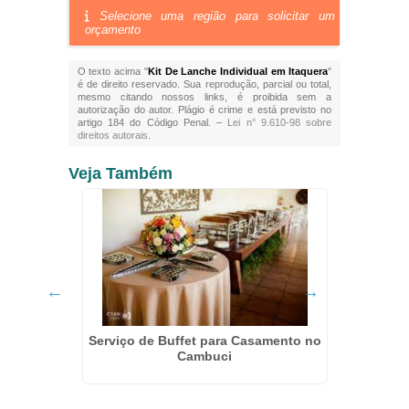
Selecione uma região para solicitar um
orçamento
O texto acima "
Kit De Lanche Individual em Itaquera
"
é de direito reservado. Sua reprodução, parcial ou total,
mesmo citando nossos links, é proibida sem a
autorização do autor. Plágio é crime e está previsto no
artigo 184 do Código Penal. –
Lei n° 9.610-98 sobre
direitos autorais
.
Veja Também
 na Vila
Serviço de Buffet para Casamento no
K
Cambuci