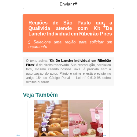
Enviar
Regiões de São Paulo que a
Qualivida atende com Kit De
Lanche Individual em Ribeirão Pires
Selecione uma região para solicitar um
orçamento
O texto acima "
Kit De Lanche Individual em Ribeirão
Pires
" é de direito reservado. Sua reprodução, parcial ou
total, mesmo citando nossos links, é proibida sem a
autorização do autor. Plágio é crime e está previsto no
artigo 184 do Código Penal. –
Lei n° 9.610-98 sobre
direitos autorais
.
Veja Também