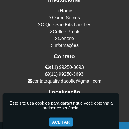
Home
Quem Somos
O Que São Kits Lanches
Coffee Break
Contato
Informações
Contato
(11) 99250-3693
(11) 99250-3693
contatoqualividacoffe@gmail.com
Localização
Rua Samurais, 27 - Vila Maria Alta - São
Este site usa cookies para garantir que você obtenha a
melhor experiência.
Paulo / SP - CEP: 02130-080
ACEITAR