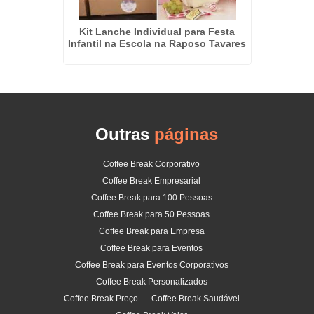
 Verde
Kit Lanche Individual para Festa
C
Infantil na Escola na Raposo Tavares
Outras
páginas
Coffee Break Corporativo
Coffee Break Empresarial
Coffee Break para 100 Pessoas
Coffee Break para 50 Pessoas
Coffee Break para Empresa
Coffee Break para Eventos
Coffee Break para Eventos Corporativos
Coffee Break Personalizados
Coffee Break Preço
Coffee Break Saudável