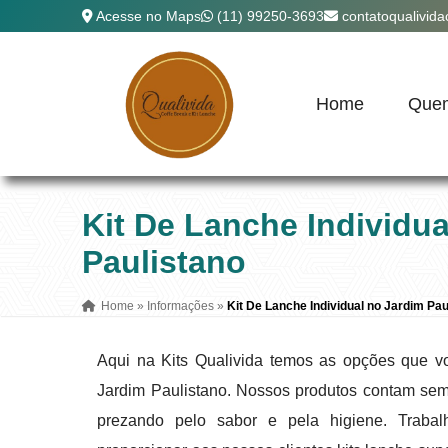
Acesse no Maps
(11) 99250-3693
contatoqualivid
Home
Que
Kit De Lanche Individua
Paulistano
Home
»
Informações
»
Kit De Lanche Individual no Jardim Pau
Aqui na Kits Qualivida temos as opções que vo
Jardim Paulistano. Nossos produtos contam se
prezando pelo sabor e pela higiene. Trab