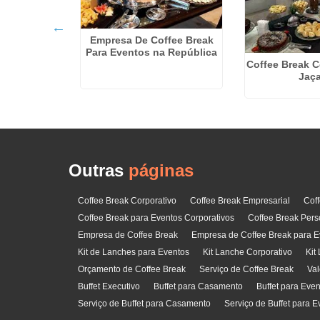
rsonalizados
Empresa De Coffee Break
Matarazzo
Para Eventos na República
Coffee Break C
Jaç
Outras
páginas
Coffee Break Corporativo
Coffee Break Empresarial
Cof
Coffee Break para Eventos Corporativos
Coffee Break Pers
Empresa de Coffee Break
Empresa de Coffee Break para E
Kit de Lanches para Eventos
Kit Lanche Corporativo
Kit
Orçamento de Coffee Break
Serviço de Coffee Break
Val
Buffet Executivo
Buffet para Casamento
Buffet para Eve
Serviço de Buffet para Casamento
Serviço de Buffet para E