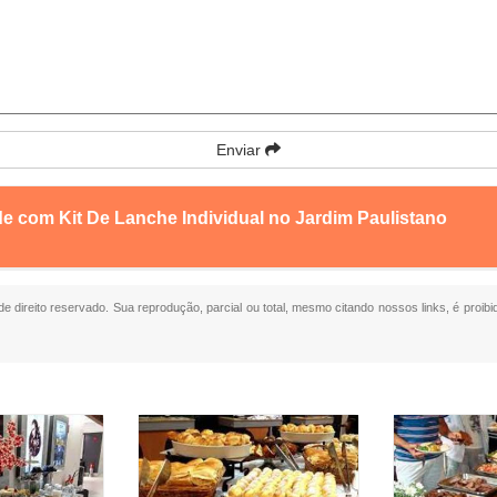
Enviar
e com Kit De Lanche Individual no Jardim Paulistano
 de direito reservado. Sua reprodução, parcial ou total, mesmo citando nossos links, é proibi