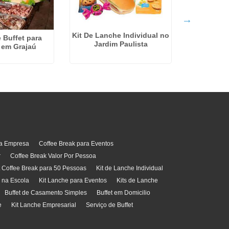
Kit De Lanche Individual no
 Buffet para
Jardim Paulista
Kit Lanche 
 em Grajaú
ra Empresa
Coffee Break para Eventos
r
Coffee Break Valor Por Pessoa
t Coffee Break para 50 Pessoas
Kit de Lanche Individual
l na Escola
Kit Lanche para Eventos
Kits de Lanche
Buffet de Casamento Simples
Buffet em Domicilio
e
Kit Lanche Empresarial
Serviço de Buffet