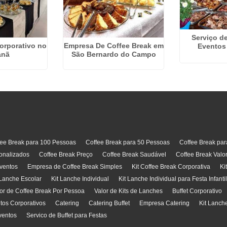
Serviço de
orporativo no
Empresa De Coffee Break em
Eventos
anã
São Bernardo do Campo
fee Break para 100 Pessoas
Coffee Break para 50 Pessoas
Coffee Break pa
onalizados
Coffee Break Preço
Coffee Break Saudável
Coffee Break Valo
ventos
Empresa de Coffee Break Simples
Kit Coffee Break Corporativa
Ki
 Lanche Escolar
Kit Lanche Individual
Kit Lanche Individual para Festa Infanti
or de Coffee Break Por Pessoa
Valor de Kits de Lanches
Buffet Corporativo
ntos Corporativos
Catering
Catering Buffet
Empresa Catering
Kit Lanch
ventos
Servico de Buffet para Festas