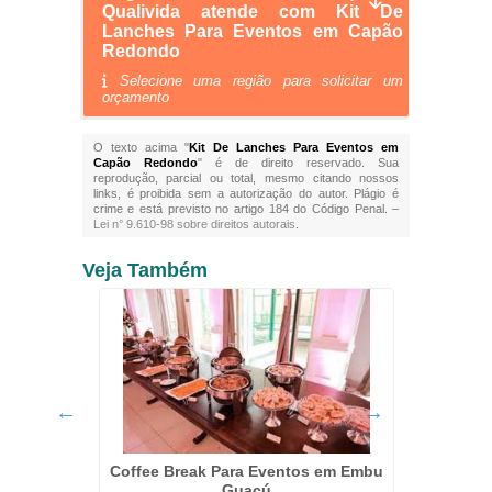
Qualivida atende com Kit De
Lanches Para Eventos em Capão
Redondo
Selecione uma região para solicitar um
orçamento
O texto acima "
Kit De Lanches Para Eventos em
Capão Redondo
" é de direito reservado. Sua
reprodução, parcial ou total, mesmo citando nossos
links, é proibida sem a autorização do autor. Plágio é
crime e está previsto no artigo 184 do Código Penal. –
Lei n° 9.610-98 sobre direitos autorais
.
Veja Também
tivos no
Coffee Break Para Eventos em Embu
Kit La
Guaçú