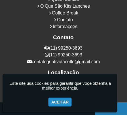
O Que São Kits Lanches
Coffee Break
Contato
Informações
Contato
(11) 99250-3693
(11) 99250-3693
contatoqualividacoffe@gmail.com
Localização
Rua Samurais, 27 - Vila Maria Alta - São
Este site usa cookies para garantir que você obtenha a
melhor experiência.
Paulo / SP - CEP: 02130-080
ACEITAR