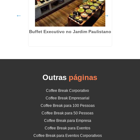
 Socorro
Buffet Executivo no Jardim Paulistano
C
Outras
páginas
Coffee Break Corporativo
Coffee Break Empresarial
Coffee Break para 100 Pessoas
Coffee Break para 50 Pessoas
Coffee Break para Empresa
Coffee Break para Eventos
Coffee Break para Eventos Corporativos