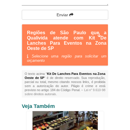
Enviar
Regiões de São Paulo que a
Qualivida atende com Kit De
Lanches Para Eventos na Zona
Oeste de SP
Selecione uma região para solicitar um
orçamento
O texto acima "
Kit De Lanches Para Eventos na Zona
Oeste de SP
" é de direito reservado. Sua reprodução,
parcial ou total, mesmo citando nossos links, é proibida
sem a autorização do autor. Plágio é crime e está
previsto no artigo 184 do Código Penal. –
Lei n° 9.610-98
sobre direitos autorais
.
Veja Também