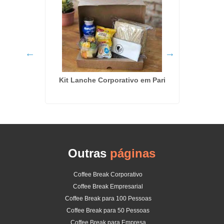
o de
Kit Lanche Corporativo em Pari
Coffee 
Outras
páginas
Coffee Break Corporativo
Coffee Break Empresarial
Coffee Break para 100 Pessoas
Coffee Break para 50 Pessoas
Coffee Break para Empresa