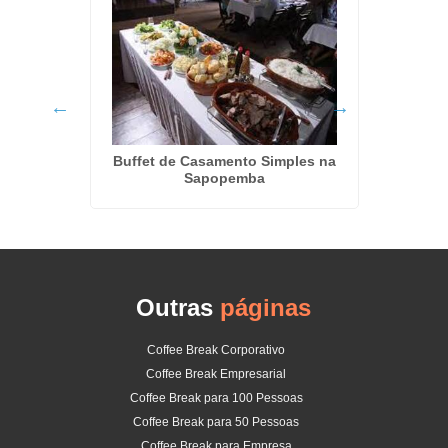
 Taboão
Buffet de Casamento Simples na
Kit Lan
Sapopemba
Outras
páginas
Coffee Break Corporativo
Coffee Break Empresarial
Coffee Break para 100 Pessoas
Coffee Break para 50 Pessoas
Coffee Break para Empresa