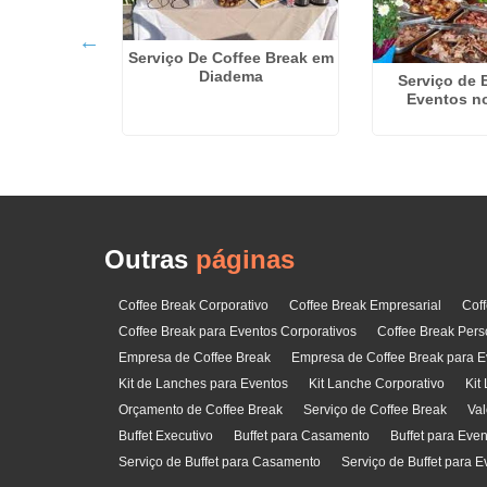
Serviço De Coffee Break em
Diadema
samento em
Serviço de 
 Serra
Eventos n
Outras
páginas
Coffee Break Corporativo
Coffee Break Empresarial
Cof
Coffee Break para Eventos Corporativos
Coffee Break Pers
Empresa de Coffee Break
Empresa de Coffee Break para E
Kit de Lanches para Eventos
Kit Lanche Corporativo
Kit
Orçamento de Coffee Break
Serviço de Coffee Break
Val
Buffet Executivo
Buffet para Casamento
Buffet para Eve
Serviço de Buffet para Casamento
Serviço de Buffet para E