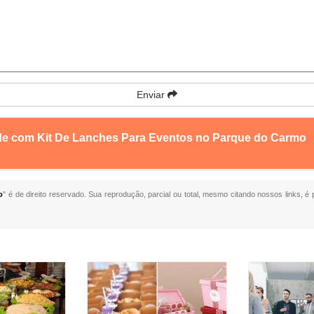
Enviar
nde com Kit De Lanches Para Eventos no Parque do Carmo
o
" é de direito reservado. Sua reprodução, parcial ou total, mesmo citando nossos links, é 