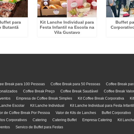
Buffet para
Kit Lanche Individual para
Buffet p
o Butantã
Festa Infantil na Escola na
Corporativ
Vila Gustavo
fee Break para 100 Pessoas
Coffee Break para 50 Pessoas
Coffee Break pa
onalizados
Coffee Break Preço
Coffee Break Saudável
Coffee Break Valo
ventos
Empresa de Coffee Break Simples
Kit Coffee Break Corporativa
Ki
 Lanche Escolar
Kit Lanche Individual
Kit Lanche Individual para Festa Infanti
or de Coffee Break Por Pessoa
Valor de Kits de Lanches
Buffet Corporativo
ntos Corporativos
Catering
Catering Buffet
Empresa Catering
Kit Lanch
ventos
Servico de Buffet para Festas