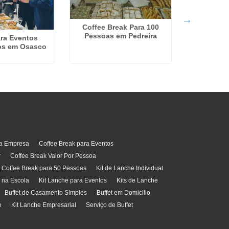
Coffee Break Para 100
Empresa D
Pessoas em Pedreira
Para Event
ara Eventos
os em Osasco
ra Empresa
Coffee Break para Eventos
r
Coffee Break Valor Por Pessoa
t Coffee Break para 50 Pessoas
Kit de Lanche Individual
l na Escola
Kit Lanche para Eventos
Kits de Lanche
Buffet de Casamento Simples
Buffet em Domicilio
e
Kit Lanche Empresarial
Serviço de Buffet