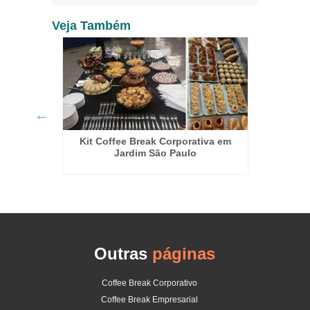
Veja Também
Kit Coffee Break Corporativa em
 Vila
Kit L
Jardim São Paulo
In
Outras
páginas
Coffee Break Corporativo
Coffee Break Empresarial