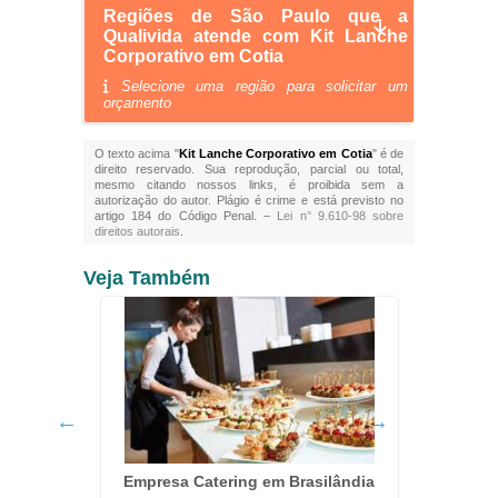
Regiões de São Paulo que a
Qualivida atende com Kit Lanche
Corporativo em Cotia
Selecione uma região para solicitar um
orçamento
O texto acima "
Kit Lanche Corporativo em Cotia
" é de
direito reservado. Sua reprodução, parcial ou total,
mesmo citando nossos links, é proibida sem a
autorização do autor. Plágio é crime e está previsto no
artigo 184 do Código Penal. –
Lei n° 9.610-98 sobre
direitos autorais
.
Veja Também
erdizes
Empresa Catering em Brasilândia
Kit 