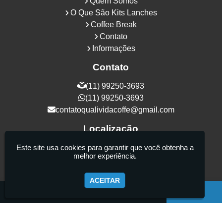
Quem Somos
O Que São Kits Lanches
Coffee Break
Contato
Informações
Contato
(11) 99250-3693
(11) 99250-3693
contatoqualividacoffe@gmail.com
Localização
Rua Samurais, 27 - Vila Maria Alta - São
Este site usa cookies para garantir que você obtenha a
melhor experiência.
Paulo / SP - CEP: 02130-080
ACEITAR