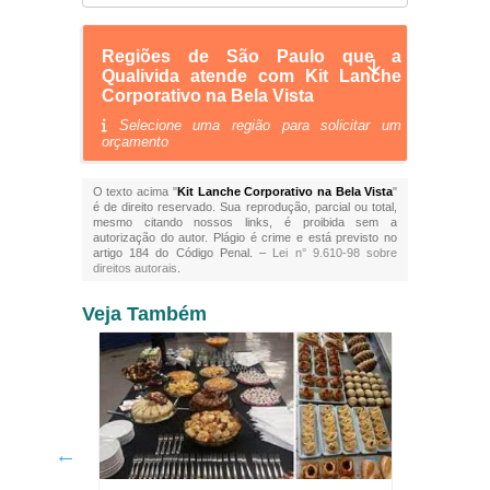
Regiões de São Paulo que a
Qualivida atende com Kit Lanche
Corporativo na Bela Vista
Selecione uma região para solicitar um
orçamento
O texto acima "
Kit Lanche Corporativo na Bela Vista
"
é de direito reservado. Sua reprodução, parcial ou total,
mesmo citando nossos links, é proibida sem a
autorização do autor. Plágio é crime e está previsto no
artigo 184 do Código Penal. –
Lei n° 9.610-98 sobre
direitos autorais
.
Veja Também
Buff