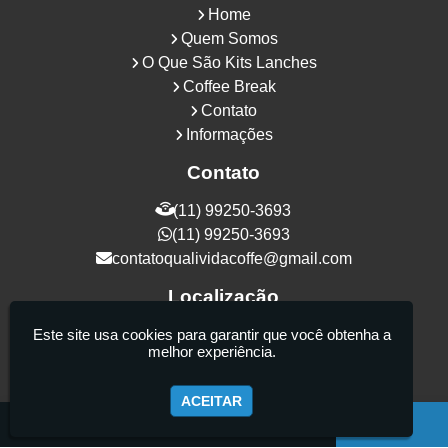
Home
Quem Somos
O Que São Kits Lanches
Coffee Break
Contato
Informações
Contato
(11) 99250-3693
(11) 99250-3693
contatoqualividacoffe@gmail.com
Localização
Rua Samurais, 27 - Vila Maria Alta - São
Este site usa cookies para garantir que você obtenha a
melhor experiência.
Paulo / SP - CEP: 02130-080
ACEITAR