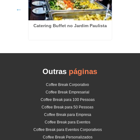
Catering Buffet no Jardim Paulista
inheiros
Kit
Outras
páginas
Coffee Break Corporativo
Coffee Break Empresarial
Coffee Break para 100 Pessoas
Coffee Break para 50 Pessoas
Coffee Break para Empresa
Coffee Break para Eventos
Coffee Break para Eventos Corporativos
Coffee Break Personalizados