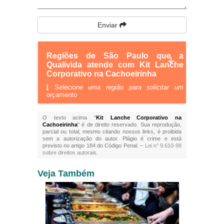
Enviar
Regiões de São Paulo que a
Qualivida atende com Kit Lanche
Corporativo na Cachoeirinha
Selecione uma região para solicitar um
orçamento
O texto acima "
Kit Lanche Corporativo na
Cachoeirinha
" é de direito reservado. Sua reprodução,
parcial ou total, mesmo citando nossos links, é proibida
sem a autorização do autor. Plágio é crime e está
previsto no artigo 184 do Código Penal. –
Lei n° 9.610-98
sobre direitos autorais
.
Veja Também