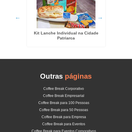
Serv
 Festa
Kit Lanche Individual na Cidade
maré
Patriarca
Outras
páginas
Coffee Break Corporativo
Coffee Break Empresarial
Coffee Break para 100 Pessoas
Coffee Break para 50 Pessoas
Coffee Break para Empresa
Coffee Break para Eventos
Coffee Break para Eventos Corporativos