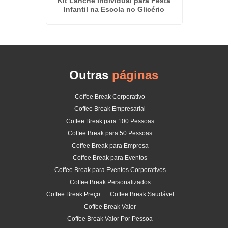
Kit Lanche Individual para Festa
Servi
Infantil na Escola no Glicério
Outras
páginas
Coffee Break Corporativo
Coffee Break Empresarial
Coffee Break para 100 Pessoas
Coffee Break para 50 Pessoas
Coffee Break para Empresa
Coffee Break para Eventos
Coffee Break para Eventos Corporativos
Coffee Break Personalizados
Coffee Break Preço
Coffee Break Saudável
Coffee Break Valor
Coffee Break Valor Por Pessoa