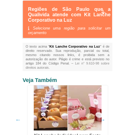
Regiões de São Paulo que a
Qualivida atende com Kit Lanche
Corporativo na Luz
Selecione uma região para solicitar um
orçamento
O texto acima "
Kit Lanche Corporativo na Luz
" é de
direito reservado. Sua reprodução, parcial ou total,
mesmo citando nossos links, é proibida sem a
autorização do autor. Plágio é crime e está previsto no
artigo 184 do Código Penal. –
Lei n° 9.610-98 sobre
direitos autorais
.
Veja Também
os no