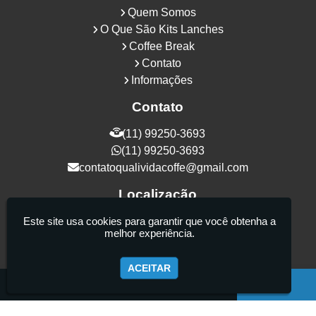
Quem Somos
O Que São Kits Lanches
Coffee Break
Contato
Informações
Contato
(11) 99250-3693
(11) 99250-3693
contatoqualividacoffe@gmail.com
Localização
Rua Samurais, 27 - Vila Maria Alta - São
Este site usa cookies para garantir que você obtenha a
melhor experiência.
Paulo / SP - CEP: 02130-080
ACEITAR