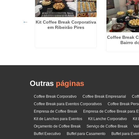
Kit Coffee Break Corporativa
em Ribeirão Pires
asamento
Coffee Break C
Ermelino
Bairro d
zzo
Outras
páginas
Coffee Break Corporativo
Coffee Break Empresarial
Cof
Coffee Break para Eventos Corporativos
Coffee Break Pers
Empresa de Coffee Break
Empresa de Coffee Break para E
Kit de Lanches para Eventos
Kit Lanche Corporativo
Kit
Orçamento de Coffee Break
Serviço de Coffee Break
Val
Buffet Executivo
Buffet para Casamento
Buffet para Eve