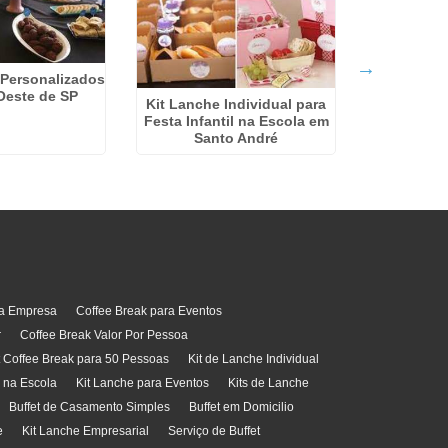
 Personalizados
Oeste de SP
Kit Lanche Individual para
Festa Infantil na Escola em
Kit Lanc
Santo André
Jardim
ra Empresa
Coffee Break para Eventos
r
Coffee Break Valor Por Pessoa
t Coffee Break para 50 Pessoas
Kit de Lanche Individual
l na Escola
Kit Lanche para Eventos
Kits de Lanche
Buffet de Casamento Simples
Buffet em Domicilio
e
Kit Lanche Empresarial
Serviço de Buffet