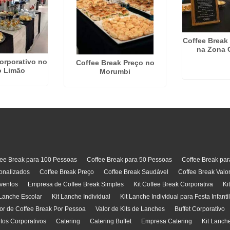
Coffee Break
na Zona 
orporativo no
Coffee Break Preço no
o Limão
Morumbi
fee Break para 100 Pessoas
Coffee Break para 50 Pessoas
Coffee Break pa
onalizados
Coffee Break Preço
Coffee Break Saudável
Coffee Break Valo
ventos
Empresa de Coffee Break Simples
Kit Coffee Break Corporativa
Ki
 Lanche Escolar
Kit Lanche Individual
Kit Lanche Individual para Festa Infanti
or de Coffee Break Por Pessoa
Valor de Kits de Lanches
Buffet Corporativo
ntos Corporativos
Catering
Catering Buffet
Empresa Catering
Kit Lanch