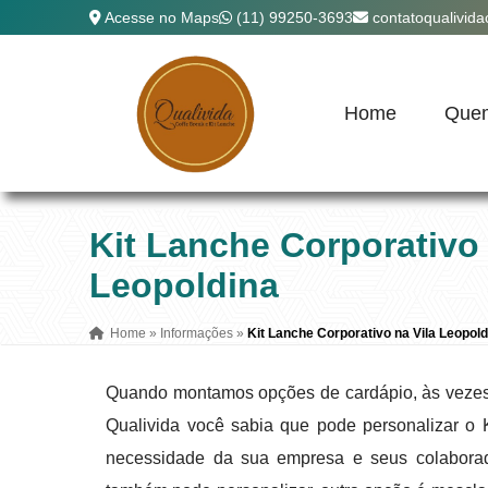
Acesse no Maps
(11) 99250-3693
contatoqualivid
Home
Que
Kit Lanche Corporativo 
Leopoldina
Home
»
Informações
»
Kit Lanche Corporativo na Vila Leopold
Quando montamos opções de cardápio, às vezes 
Qualivida você sabia que pode personalizar o 
necessidade da sua empresa e seus colaborad