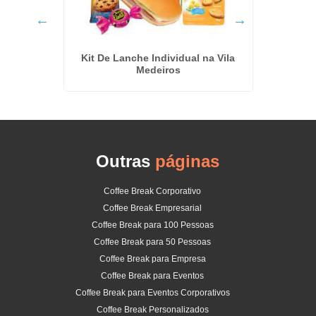
Kit Coff
 Eventos
Kit De Lanche Individual na Vila
a
Medeiros
Outras
páginas
Coffee Break Corporativo
Coffee Break Empresarial
Coffee Break para 100 Pessoas
Coffee Break para 50 Pessoas
Coffee Break para Empresa
Coffee Break para Eventos
Coffee Break para Eventos Corporativos
Coffee Break Personalizados