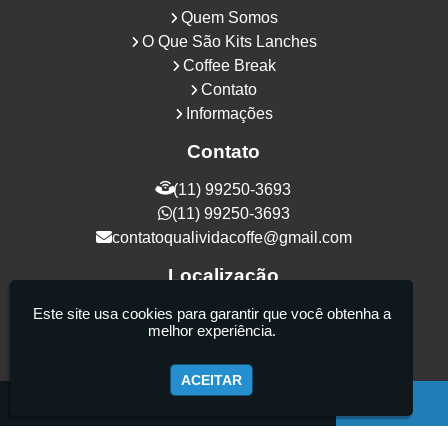
Quem Somos
O Que São Kits Lanches
Coffee Break
Contato
Informações
Contato
(11) 99250-3693
(11) 99250-3693
contatoqualividacoffe@gmail.com
Localização
Rua Samurais, 27 - Vila Maria Alta - São
Este site usa cookies para garantir que você obtenha a
melhor experiência.
Paulo / SP - CEP: 02130-080
ACEITAR