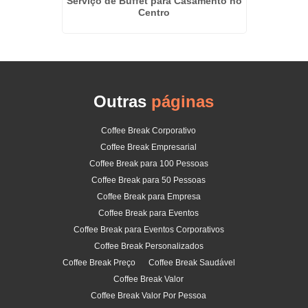
Serviço de Buffet para Casamento no
Buffe
Centro
Outras
páginas
Coffee Break Corporativo
Coffee Break Empresarial
Coffee Break para 100 Pessoas
Coffee Break para 50 Pessoas
Coffee Break para Empresa
Coffee Break para Eventos
Coffee Break para Eventos Corporativos
Coffee Break Personalizados
Coffee Break Preço
Coffee Break Saudável
Coffee Break Valor
Coffee Break Valor Por Pessoa