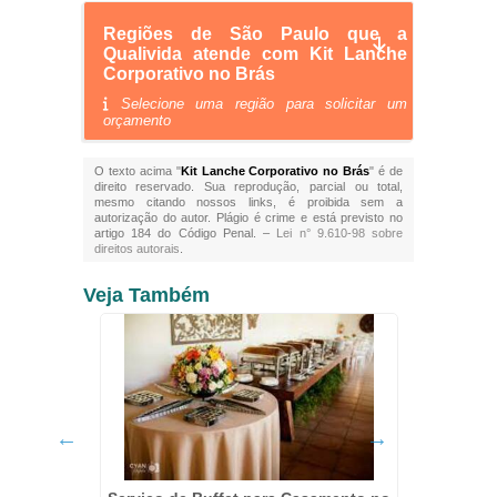
Regiões de São Paulo que a
Qualivida atende com Kit Lanche
Corporativo no Brás
Selecione uma região para solicitar um
orçamento
O texto acima "
Kit Lanche Corporativo no Brás
" é de
direito reservado. Sua reprodução, parcial ou total,
mesmo citando nossos links, é proibida sem a
autorização do autor. Plágio é crime e está previsto no
artigo 184 do Código Penal. –
Lei n° 9.610-98 sobre
direitos autorais
.
Veja Também
os no