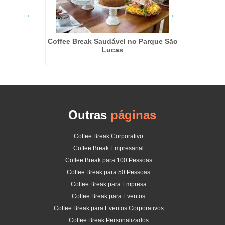
ade
Coffee Break Saudável no Parque São
Kit De
Lucas
Outras
páginas
Coffee Break Corporativo
Coffee Break Empresarial
Coffee Break para 100 Pessoas
Coffee Break para 50 Pessoas
Coffee Break para Empresa
Coffee Break para Eventos
Coffee Break para Eventos Corporativos
Coffee Break Personalizados