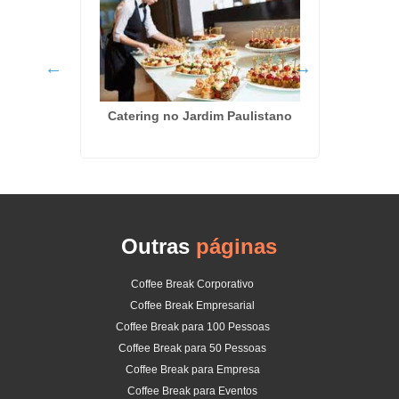
em Arujá
Catering no Jardim Paulistano
Kit L
Outras
páginas
Coffee Break Corporativo
Coffee Break Empresarial
Coffee Break para 100 Pessoas
Coffee Break para 50 Pessoas
Coffee Break para Empresa
Coffee Break para Eventos