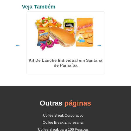
Veja Também
m Mauá
Kit De Lanche Individual em Santana
Ca
de Parnaíba
Outras
páginas
Coffee Break Corporativo
Coffee Break Empresarial
Coffee Break para 100 Pessoas