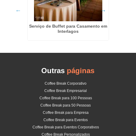
tos
Serviço de Buffet para Casamento em
Coffe
gos
Interlagos
Outras
páginas
Coffee Break Corporativo
Coffee Break Empresarial
Coffee Break para 100 Pessoas
Coffee Break para 50 Pessoas
Coffee Break para Empresa
Coffee Break para Eventos
Coffee Break para Eventos Corporativos
Coffee Break Personalizados