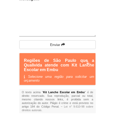
Enviar
Regiões de São Paulo que a
Qualivida atende com Kit Lanche
Escolar em Embu
Selecione uma região para solicitar um
orçamento
O texto acima "
Kit Lanche Escolar em Embu
" é de
direito reservado. Sua reprodução, parcial ou total,
mesmo citando nossos links, é proibida sem a
autorização do autor. Plágio é crime e está previsto no
artigo 184 do Código Penal. –
Lei n° 9.610-98 sobre
direitos autorais
.