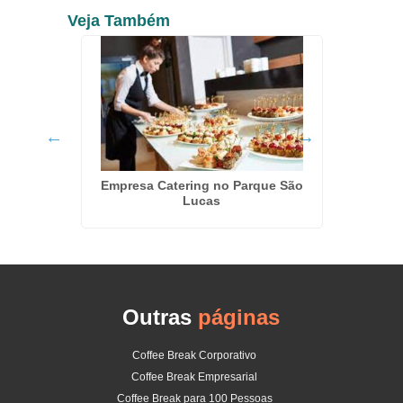
Veja Também
ardins
Empresa Catering no Parque São
Coffe
Lucas
Outras
páginas
Coffee Break Corporativo
Coffee Break Empresarial
Coffee Break para 100 Pessoas