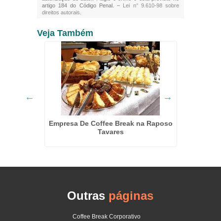
artigo 184 do Código Penal. –
Lei n° 9.610-98 sobre
direitos autorais
.
Veja Também
essoa
Empresa De Coffee Break na Raposo
Coffee 
Tavares
Outras
páginas
Coffee Break Corporativo