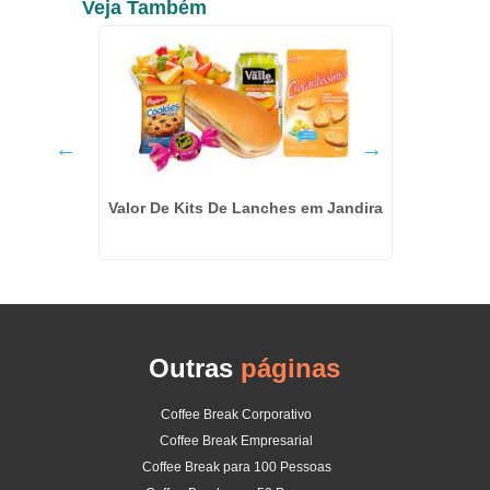
Veja Também
 Bernardo
Valor De Kits De Lanches em Jandira
Co
Corpo
Outras
páginas
Coffee Break Corporativo
Coffee Break Empresarial
Coffee Break para 100 Pessoas