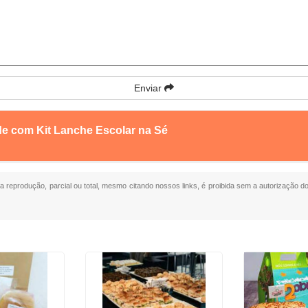
Enviar
de com Kit Lanche Escolar na Sé
ua reprodução, parcial ou total, mesmo citando nossos links, é proibida sem a autorização do