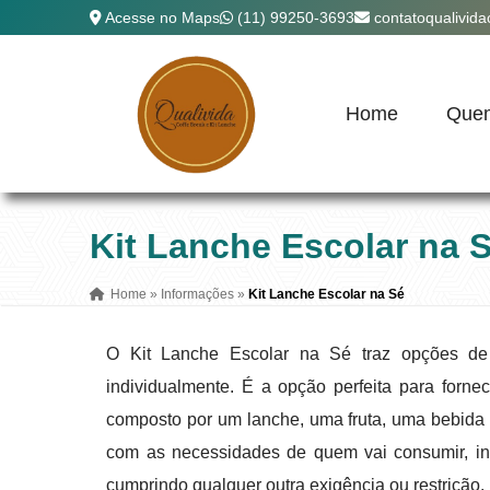
Acesse no Maps
(11) 99250-3693
contatoqualivid
Home
Que
Kit Lanche Escolar na 
Home
»
Informações
»
Kit Lanche Escolar na Sé
O Kit Lanche Escolar na Sé traz opções de 
individualmente. É a opção perfeita para forne
composto por um lanche, uma fruta, uma bebid
com as necessidades de quem vai consumir, in
cumprindo qualquer outra exigência ou restrição.