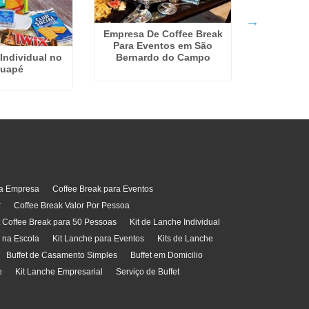
Empresa De Coffee Break
Para Eventos em São
Coffee Br
Bernardo do Campo
Individual no
Co
tuapé
ra Empresa
Coffee Break para Eventos
r
Coffee Break Valor Por Pessoa
t Coffee Break para 50 Pessoas
Kit de Lanche Individual
l na Escola
Kit Lanche para Eventos
Kits de Lanche
Buffet de Casamento Simples
Buffet em Domicilio
e
Kit Lanche Empresarial
Serviço de Buffet