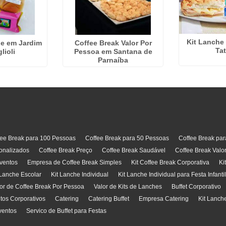
Kit Lanche 
he em Jardim
Coffee Break Valor Por
Ta
lioli
Pessoa em Santana de
Parnaíba
fee Break para 100 Pessoas
Coffee Break para 50 Pessoas
Coffee Break pa
onalizados
Coffee Break Preço
Coffee Break Saudável
Coffee Break Valo
ventos
Empresa de Coffee Break Simples
Kit Coffee Break Corporativa
Ki
 Lanche Escolar
Kit Lanche Individual
Kit Lanche Individual para Festa Infanti
or de Coffee Break Por Pessoa
Valor de Kits de Lanches
Buffet Corporativo
ntos Corporativos
Catering
Catering Buffet
Empresa Catering
Kit Lanch
ventos
Servico de Buffet para Festas