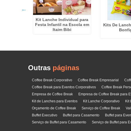
t no Parque
cas
Kit Lanche Individual para
Festa Infantil na Escola em
Kits De Lanc
Itaim Bibi
Bonfig
Outras
páginas
Coffee Break Corporativo
Coffee Break Empresarial
Cof
Coffee Break para Eventos Corporativos
Coffee Break Pers
Empresa de Coffee Break
Empresa de Coffee Break para E
Kit de Lanches para Eventos
Kit Lanche Corporativo
Kit
Orçamento de Coffee Break
Serviço de Coffee Break
Val
Buffet Executivo
Buffet para Casamento
Buffet para Eve
Serviço de Buffet para Casamento
Serviço de Buffet para E