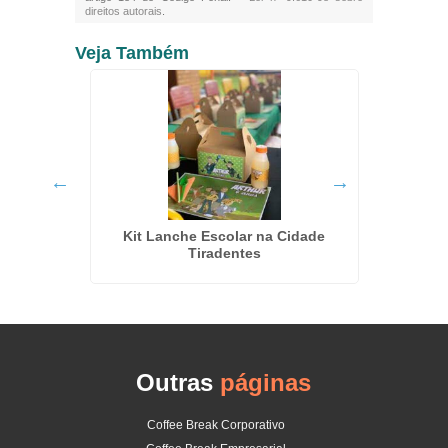
direitos autorais
.
Veja Também
Serviço
o
Kit Lanche Escolar na Cidade
Tiradentes
Outras
páginas
Coffee Break Corporativo