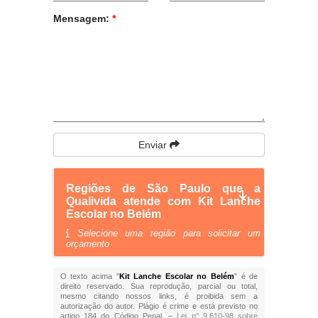
Mensagem:
*
Enviar
Regiões de São Paulo que a
Qualivida atende com Kit Lanche
Escolar no Belém
Selecione uma região para solicitar um
orçamento
O texto acima "
Kit Lanche Escolar no Belém
" é de
direito reservado. Sua reprodução, parcial ou total,
mesmo citando nossos links, é proibida sem a
autorização do autor. Plágio é crime e está previsto no
artigo 184 do Código Penal. –
Lei n° 9.610-98 sobre