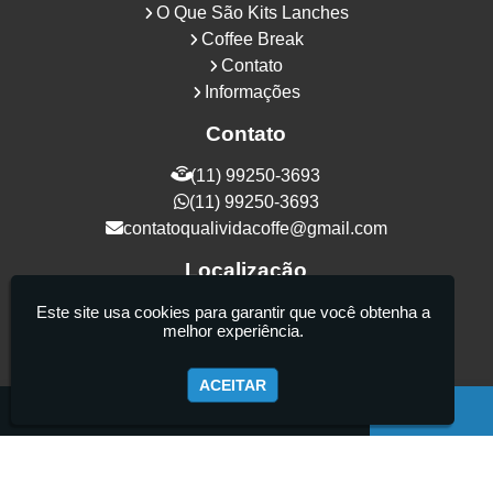
O Que São Kits Lanches
Coffee Break
Contato
Informações
Contato
(11) 99250-3693
(11) 99250-3693
contatoqualividacoffe@gmail.com
Localização
Rua Samurais, 27 - Vila Maria Alta - São
Este site usa cookies para garantir que você obtenha a
melhor experiência.
Paulo / SP - CEP: 02130-080
ACEITAR