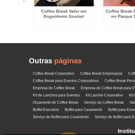
Coffee Break Valor em
Coffee Break 
offee Break
Engenheiro Goulart
no Parque 
guá
Outras
páginas
Coffee Break Corporativo
Coffee Break Empresarial
Cof
Coffee Break para Eventos Corporativos
Coffee Break Pers
Empresa de Coffee Break
Empresa de Coffee Break para E
Kit de Lanches para Eventos
Kit Lanche Corporativo
Kit
Orçamento de Coffee Break
Serviço de Coffee Break
Val
Buffet Executivo
Buffet para Casamento
Buffet para Eve
Serviço de Buffet para Casamento
Serviço de Buffet para E
Instit