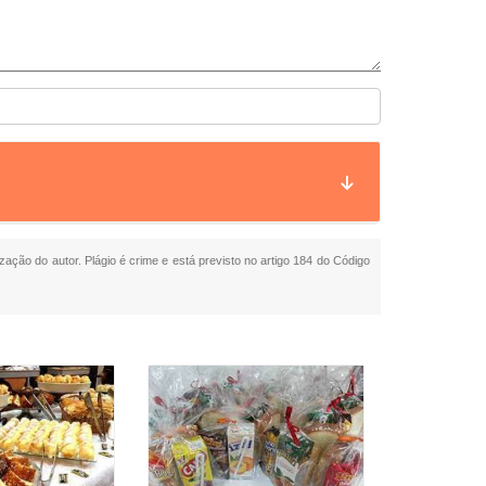
ização do autor. Plágio é crime e está previsto no artigo 184 do Código
Buffet Cor