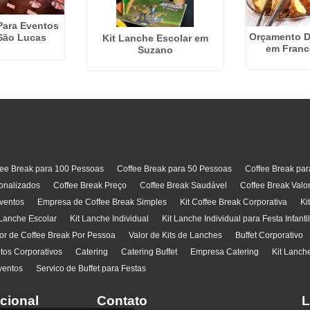
Para Eventos
Orçamento D
São Lucas
Kit Lanche Escolar em
em Franc
Suzano
fee Break para 100 Pessoas
Coffee Break para 50 Pessoas
Coffee Break pa
onalizados
Coffee Break Preço
Coffee Break Saudável
Coffee Break Valo
ventos
Empresa de Coffee Break Simples
Kit Coffee Break Corporativa
Ki
 Lanche Escolar
Kit Lanche Individual
Kit Lanche Individual para Festa Infanti
or de Coffee Break Por Pessoa
Valor de Kits de Lanches
Buffet Corporativo
ntos Corporativos
Catering
Catering Buffet
Empresa Catering
Kit Lanch
ventos
Servico de Buffet para Festas
ucional
Contato
L