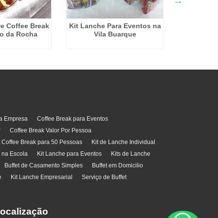
No
e Coffee Break
Kit Lanche Para Eventos na
o da Rocha
Vila Buarque
ra Empresa
Coffee Break para Eventos
r
Coffee Break Valor Por Pessoa
t Coffee Break para 50 Pessoas
Kit de Lanche Individual
l na Escola
Kit Lanche para Eventos
Kits de Lanche
Buffet de Casamento Simples
Buffet em Domicilio
e
Kit Lanche Empresarial
Serviço de Buffet
ocalização