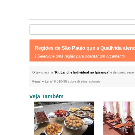
Regiões de São Paulo que a Qualivida atend
Selecione uma região para solicitar um orçamento
O texto acima "
Kit Lanche Individual no Ipiranga
" é de direito res
Penal. –
Lei n° 9.610-98 sobre direitos autorais
.
Veja Também