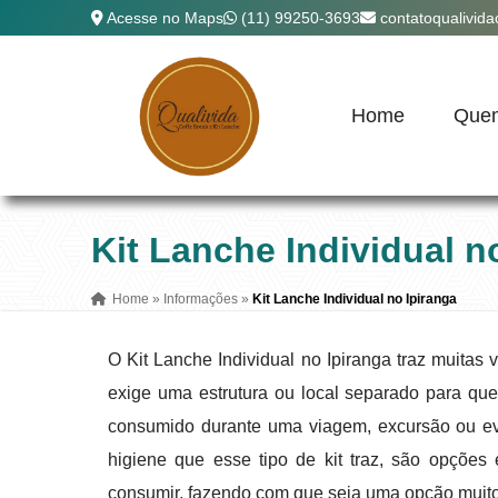
Acesse no Maps
(11) 99250-3693
contatoqualivid
Home
Que
Kit Lanche Individual n
Home
»
Informações
»
Kit Lanche Individual no Ipiranga
O Kit Lanche Individual no Ipiranga traz muitas
exige uma estrutura ou local separado para que 
consumido durante uma viagem, excursão ou eve
higiene que esse tipo de kit traz, são opçõe
consumir, fazendo com que seja uma opção muito