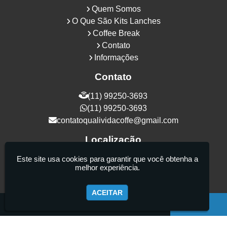
Quem Somos
O Que São Kits Lanches
Coffee Break
Contato
Informações
Contato
(11) 99250-3693
(11) 99250-3693
contatoqualividacoffe@gmail.com
Localização
Rua Samurais, 27 - Vila Maria Alta - São
Este site usa cookies para garantir que você obtenha a
melhor experiência.
Paulo / SP - CEP: 02130-080
ACEITAR