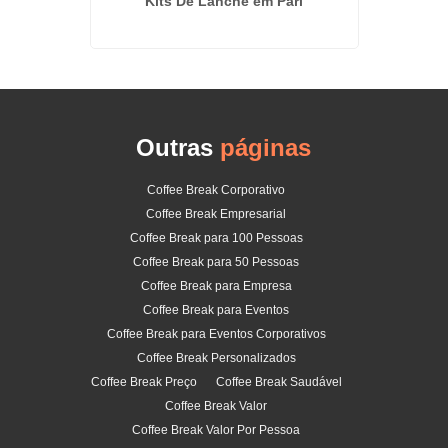
ranca
Kits De Lanche em Pari
Orçame
Outras
páginas
Coffee Break Corporativo
Coffee Break Empresarial
Coffee Break para 100 Pessoas
Coffee Break para 50 Pessoas
Coffee Break para Empresa
Coffee Break para Eventos
Coffee Break para Eventos Corporativos
Coffee Break Personalizados
Coffee Break Preço
Coffee Break Saudável
Coffee Break Valor
Coffee Break Valor Por Pessoa