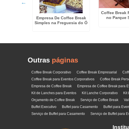
vidual para
Coffee Break 
a Escola em
no Parque 
Empresa De Coffee Break
 do Campo
Simples na Freguesia do Ó
Outras
páginas
Coffee Break Corporativo
Coffee Break Empresarial
Cof
Coffee Break para Eventos Corporativos
Coffee Break Pers
Empresa de Coffee Break
Empresa de Coffee Break para E
Kit de Lanches para Eventos
Kit Lanche Corporativo
Kit
Orçamento de Coffee Break
Serviço de Coffee Break
Val
Buffet Executivo
Buffet para Casamento
Buffet para Eve
Serviço de Buffet para Casamento
Serviço de Buffet para E
Instit