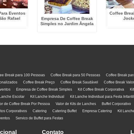
Para Eventos
Coffee Brea
São Rafael
Jock
Empresa De Coffee Break
Simples no Jardim Ângela
fee Break para 100 Pessoas
Coffee Break para 50 Pessoas
Coffee Break pa
onalizados
Coffee Break Preço
Coffee Break Saudável
Coffee Break Valo
ventos
Empresa de Coffee Break Simples
Kit Coffee Break Corporativa
Ki
 Lanche Escolar
Kit Lanche Individual
Kit Lanche Individual para Festa Infanti
or de Coffee Break Por Pessoa
Valor de Kits de Lanches
Buffet Corporativo
ntos Corporativos
Catering
Catering Buffet
Empresa Catering
Kit Lanch
ventos
Servico de Buffet para Festas
ucional
Contato
L