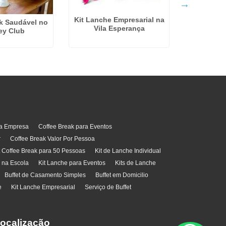
Kit Lanche Empresarial na
k Saudável no
Empresa Ca
Vila Esperança
ey Club
Pa
ra Empresa
Coffee Break para Eventos
r
Coffee Break Valor Por Pessoa
t Coffee Break para 50 Pessoas
Kit de Lanche Individual
l na Escola
Kit Lanche para Eventos
Kits de Lanche
Buffet de Casamento Simples
Buffet em Domicilio
e
Kit Lanche Empresarial
Serviço de Buffet
ocalização