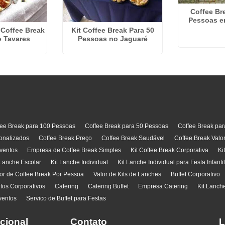
Coffee Br
Pessoas e
Coffee Break
Kit Coffee Break Para 50
 Tavares
Pessoas no Jaguaré
fee Break para 100 Pessoas
Coffee Break para 50 Pessoas
Coffee Break pa
onalizados
Coffee Break Preço
Coffee Break Saudável
Coffee Break Valo
ventos
Empresa de Coffee Break Simples
Kit Coffee Break Corporativa
Ki
 Lanche Escolar
Kit Lanche Individual
Kit Lanche Individual para Festa Infanti
or de Coffee Break Por Pessoa
Valor de Kits de Lanches
Buffet Corporativo
ntos Corporativos
Catering
Catering Buffet
Empresa Catering
Kit Lanch
ventos
Servico de Buffet para Festas
ucional
Contato
L