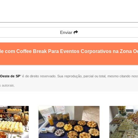
Enviar
de com Coffee Break Para Eventos Corporativos na Zona O
 Oeste de SP
" é de direito reservado. Sua reprodução, parcial ou total, mesmo citando noss
s autorais
.