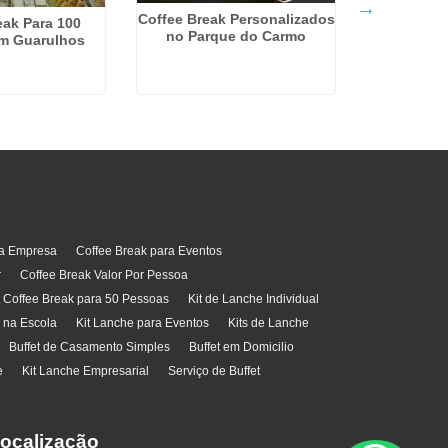
Coffee Break Personalizados
eak Para 100
no Parque do Carmo
m Guarulhos
Orçamento 
na Zon
ra Empresa
Coffee Break para Eventos
r
Coffee Break Valor Por Pessoa
t Coffee Break para 50 Pessoas
Kit de Lanche Individual
l na Escola
Kit Lanche para Eventos
Kits de Lanche
Buffet de Casamento Simples
Buffet em Domicilio
e
Kit Lanche Empresarial
Serviço de Buffet
ocalização