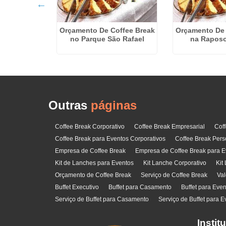
 Para 100
Caieiras
Orçamento De Coffee Break
Orçamento De 
no Parque São Rafael
na Raposo
Outras
páginas
Coffee Break Corporativo
Coffee Break Empresarial
Cof
Coffee Break para Eventos Corporativos
Coffee Break Pers
Empresa de Coffee Break
Empresa de Coffee Break para E
Kit de Lanches para Eventos
Kit Lanche Corporativo
Kit
Orçamento de Coffee Break
Serviço de Coffee Break
Val
Buffet Executivo
Buffet para Casamento
Buffet para Eve
Serviço de Buffet para Casamento
Serviço de Buffet para E
Instit