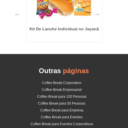
ssoas em
Kit De Lanche Individual no Jaçanã
Orçamen
Outras
páginas
Coffee Break Corporativo
Coffee Break Empresarial
Coffee Break para 100 Pessoas
Coffee Break para 50 Pessoas
Coffee Break para Empresa
Coffee Break para Eventos
Coffee Break para Eventos Corporativos