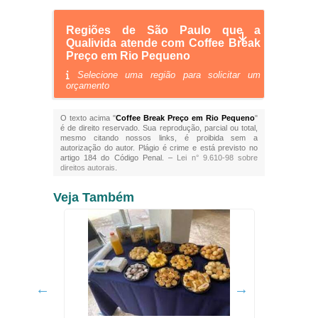
Regiões de São Paulo que a
Qualivida atende com Coffee Break
Preço em Rio Pequeno
Selecione uma região para solicitar um
orçamento
O texto acima "
Coffee Break Preço em Rio Pequeno
"
é de direito reservado. Sua reprodução, parcial ou total,
mesmo citando nossos links, é proibida sem a
autorização do autor. Plágio é crime e está previsto no
artigo 184 do Código Penal. –
Lei n° 9.610-98 sobre
direitos autorais
.
Veja Também