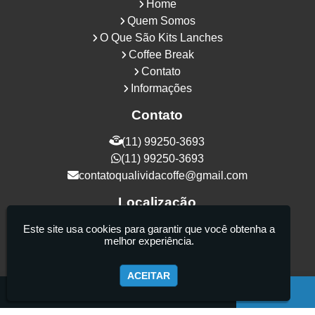
Home
Quem Somos
O Que São Kits Lanches
Coffee Break
Contato
Informações
Contato
(11) 99250-3693
(11) 99250-3693
contatoqualividacoffe@gmail.com
Localização
Rua Samurais, 27 - Vila Maria Alta - São
Este site usa cookies para garantir que você obtenha a
melhor experiência.
Paulo / SP - CEP: 02130-080
ACEITAR