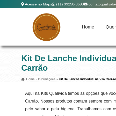
Acesse no Maps
(11) 99250-3693
contatoqualivid
Home
Que
Kit De Lanche Individua
Carrão
Home
»
Informações
»
Kit De Lanche Individual na Vila Carrã
Aqui na Kits Qualivida temos as opções que você
Carrão. Nossos produtos contam sempre com m
pelo sabor e pela higiene. Trabalhamos com o