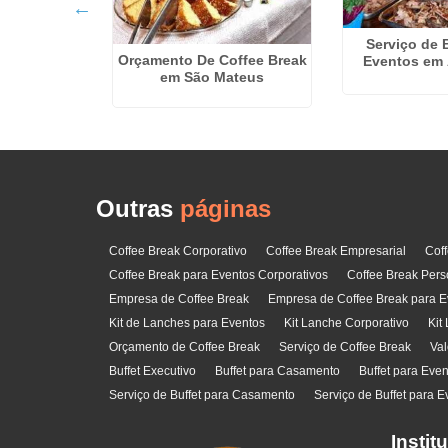
dividual na
Serviço de 
tavo
Orçamento De Coffee Break
Eventos em
em São Mateus
Outras
páginas
Coffee Break Corporativo
Coffee Break Empresarial
Cof
Coffee Break para Eventos Corporativos
Coffee Break Pers
Empresa de Coffee Break
Empresa de Coffee Break para E
Kit de Lanches para Eventos
Kit Lanche Corporativo
Kit
Orçamento de Coffee Break
Serviço de Coffee Break
Val
Buffet Executivo
Buffet para Casamento
Buffet para Eve
Serviço de Buffet para Casamento
Serviço de Buffet para E
Instit