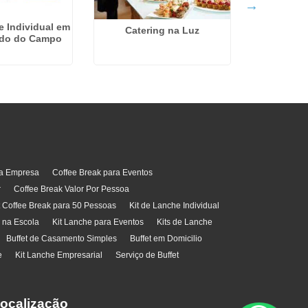
e Individual em
Catering na Luz
rdo do Campo
Empresa De
ra Empresa
Coffee Break para Eventos
r
Coffee Break Valor Por Pessoa
t Coffee Break para 50 Pessoas
Kit de Lanche Individual
l na Escola
Kit Lanche para Eventos
Kits de Lanche
Buffet de Casamento Simples
Buffet em Domicilio
e
Kit Lanche Empresarial
Serviço de Buffet
ocalização