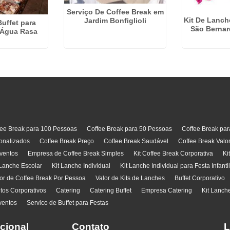
Serviço De Coffee Break em
Kit De Lanch
Jardim Bonfiglioli
Buffet para
São Berna
 Água Rasa
fee Break para 100 Pessoas
Coffee Break para 50 Pessoas
Coffee Break pa
onalizados
Coffee Break Preço
Coffee Break Saudável
Coffee Break Valo
ventos
Empresa de Coffee Break Simples
Kit Coffee Break Corporativa
Ki
 Lanche Escolar
Kit Lanche Individual
Kit Lanche Individual para Festa Infanti
or de Coffee Break Por Pessoa
Valor de Kits de Lanches
Buffet Corporativo
ntos Corporativos
Catering
Catering Buffet
Empresa Catering
Kit Lanch
ventos
Servico de Buffet para Festas
ucional
Contato
L