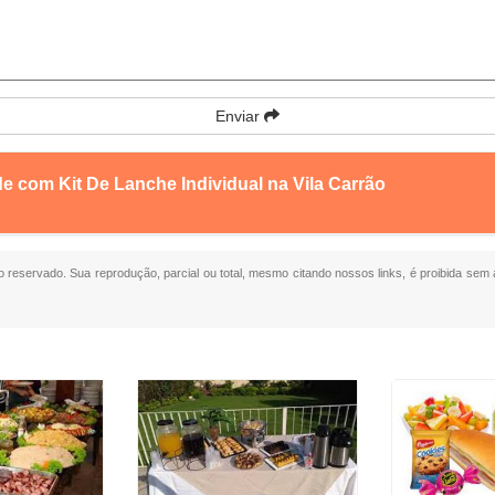
Enviar
e com Kit De Lanche Individual na Vila Carrão
ito reservado. Sua reprodução, parcial ou total, mesmo citando nossos links, é proibida sem 