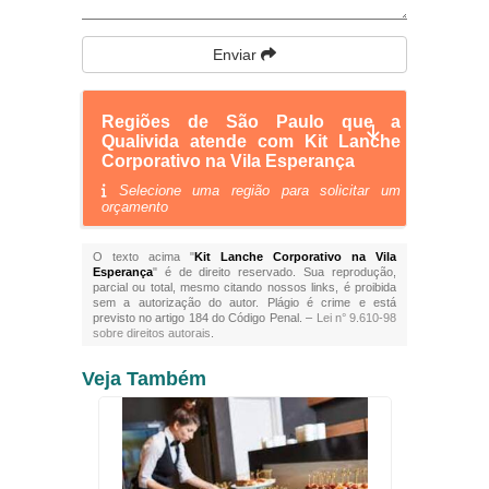
Enviar
Regiões de São Paulo que a
Qualivida atende com Kit Lanche
Corporativo na Vila Esperança
Selecione uma região para solicitar um
orçamento
O texto acima "
Kit Lanche Corporativo na Vila
Esperança
" é de direito reservado. Sua reprodução,
parcial ou total, mesmo citando nossos links, é proibida
sem a autorização do autor. Plágio é crime e está
previsto no artigo 184 do Código Penal. –
Lei n° 9.610-98
sobre direitos autorais
.
Veja Também