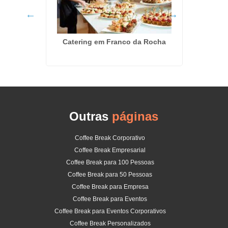
Servi
 em
Catering em Franco da Rocha
Outras
páginas
Coffee Break Corporativo
Coffee Break Empresarial
Coffee Break para 100 Pessoas
Coffee Break para 50 Pessoas
Coffee Break para Empresa
Coffee Break para Eventos
Coffee Break para Eventos Corporativos
Coffee Break Personalizados