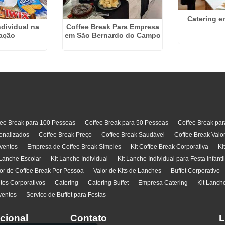
Catering e
ndividual na
Coffee Break Para Empresa
ação
em São Bernardo do Campo
fee Break para 100 Pessoas
Coffee Break para 50 Pessoas
Coffee Break pa
onalizados
Coffee Break Preço
Coffee Break Saudável
Coffee Break Valo
ventos
Empresa de Coffee Break Simples
Kit Coffee Break Corporativa
Ki
 Lanche Escolar
Kit Lanche Individual
Kit Lanche Individual para Festa Infanti
or de Coffee Break Por Pessoa
Valor de Kits de Lanches
Buffet Corporativo
ntos Corporativos
Catering
Catering Buffet
Empresa Catering
Kit Lanch
ventos
Servico de Buffet para Festas
ucional
Contato
L