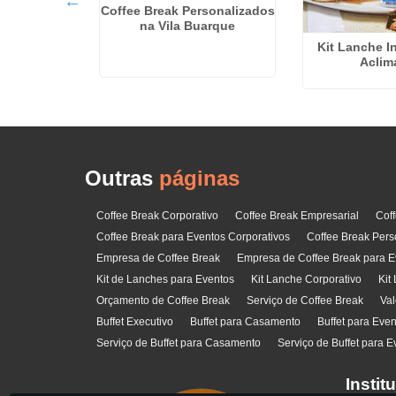
Coffee Break Personalizados
na Vila Buarque
Kit Lanche I
 Preço em
Aclim
ra
Outras
páginas
Coffee Break Corporativo
Coffee Break Empresarial
Cof
Coffee Break para Eventos Corporativos
Coffee Break Pers
Empresa de Coffee Break
Empresa de Coffee Break para E
Kit de Lanches para Eventos
Kit Lanche Corporativo
Kit
Orçamento de Coffee Break
Serviço de Coffee Break
Val
Buffet Executivo
Buffet para Casamento
Buffet para Eve
Serviço de Buffet para Casamento
Serviço de Buffet para E
Instit