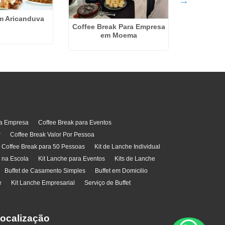
T
m Aricanduva
Coffee Break Para Empresa
em Moema
ra Empresa
Coffee Break para Eventos
r
Coffee Break Valor Por Pessoa
t Coffee Break para 50 Pessoas
Kit de Lanche Individual
l na Escola
Kit Lanche para Eventos
Kits de Lanche
Buffet de Casamento Simples
Buffet em Domicilio
e
Kit Lanche Empresarial
Serviço de Buffet
ocalização