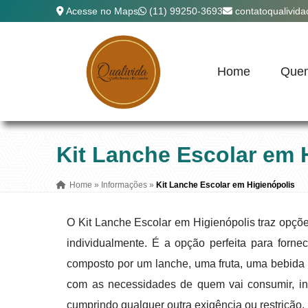
Acesse no Maps
(11) 99250-3693
contatoqualivid
Home
Que
Kit Lanche Escolar em 
Home
»
Informações
»
Kit Lanche Escolar em Higienópolis
O Kit Lanche Escolar em Higienópolis traz opçõe
individualmente. É a opção perfeita para forne
composto por um lanche, uma fruta, uma bebid
com as necessidades de quem vai consumir, in
cumprindo qualquer outra exigência ou restrição.