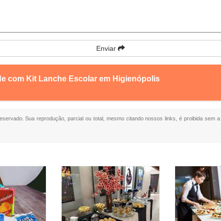
Enviar
de com Kit Lanche Escolar em Higienópolis
 reservado. Sua reprodução, parcial ou total, mesmo citando nossos links, é proibida sem a 