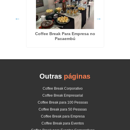
os em
Coffee Break Para Empresa no
Kits 
Pacaembú
Outras
páginas
Coffee Break Corporativo
Coffee Break Empresarial
Coffee Break para 100 Pessoas
Coffee Break para 50 Pessoas
Coffee Break para Empresa
Coffee Break para Eventos